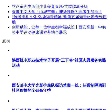
丝路童声中西部少儿美育春晚·甘肃临夏分场
香港中文大学「山城节奏」抑扬顿挫为高考生加油！
“传播周礼文化 弘扬知青精神”暨第五届知青旅游专列启
动
创新赋能，让每一位学生都幸福成长丨西安高新一中实
验中学运动健康课程基地全展示
原创
陕西机电职业技术学子开展“三下乡”社区志愿服务实践
活动
西安邮电大学光影护航队探访禁毒一线：从强制隔离到
社区帮扶的全链条守护