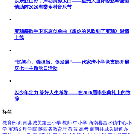
以乐赴山野，声动清凉太白——星光大道评委赵峰波倾
情助阵2026海棠乡村音乐节
宝鸡籍歌手卫东原创单曲《想你的风吹到了宝鸡》温情
上线
“忆初心、强担当、促发展”——代家湾小学党支部开展
庆七一主题党日活动
以少年定力 答好人生考卷——在2026届毕业典礼上的致
辞
标签
教育部
商南县城关第三小学
教师
中小学
商南县富水镇中心小
学
宝鸡文理学院
陕西省教育厅
教育
高考
商南县城关街道办