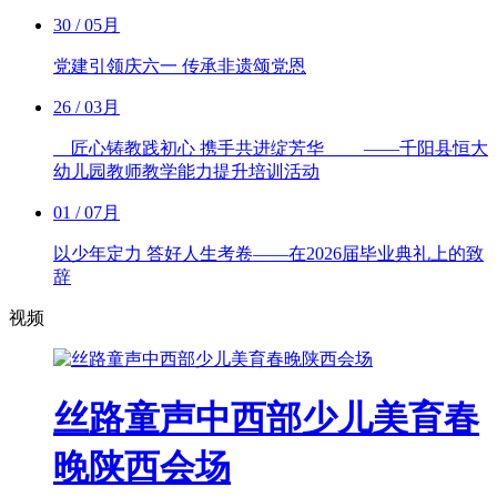
30
/ 05月
党建引领庆六一 传承非遗颂党恩
26
/ 03月
匠心铸教践初心 携手共进绽芳华 ——千阳县恒大
幼儿园教师教学能力提升培训活动
01
/ 07月
以少年定力 答好人生考卷——在2026届毕业典礼上的致
辞
视频
丝路童声中西部少儿美育春
晚陕西会场