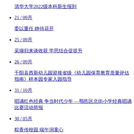
清华大学2022级本科新生报到
21
/ 09月
委以重任 静待花开
25
/ 09月
采撷归来谈收获 学思结合促提升
26
/ 09月
千阳县西新幼儿园迎接省级《幼儿园保育教育质量评估
指南》样本园专家入园指导
31
/ 10月
唱诵红色经典 争当时代少年 —鄠邑区北街小学经典唱诵
比赛活动简报
30
/ 05月
粽香传校园 端午润童心