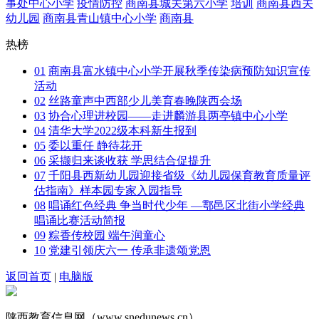
事处中心小学
疫情防控
商南县城关第六小学
培训
商南县西关
幼儿园
商南县青山镇中心小学
商南县
热榜
01
商南县富水镇中心小学开展秋季传染病预防知识宣传
活动
02
丝路童声中西部少儿美育春晚陕西会场
03
协合心理进校园——走进麟游县两亭镇中心小学
04
清华大学2022级本科新生报到
05
委以重任 静待花开
06
采撷归来谈收获 学思结合促提升
07
千阳县西新幼儿园迎接省级《幼儿园保育教育质量评
估指南》样本园专家入园指导
08
唱诵红色经典 争当时代少年 —鄠邑区北街小学经典
唱诵比赛活动简报
09
粽香传校园 端午润童心
10
党建引领庆六一 传承非遗颂党恩
返回首页
|
电脑版
陕西教育信息网（www.snedunews.cn）